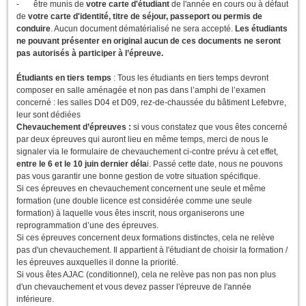
- être munis de
votre carte d'étudiant
de l'année en cours ou à défaut
de
votre carte d'identité, titre de séjour, passeport ou permis de
conduire
. Aucun document dématérialisé ne sera accepté.
Les étudiants
ne pouvant présenter en original aucun de ces documents ne seront
pas autorisés à participer à l’épreuve.
Étudiants en tiers temps
: Tous les étudiants en tiers temps devront
composer en salle aménagée et non pas dans l’amphi de l’examen
concerné : les salles D04 et D09, rez-de-chaussée du bâtiment Lefebvre,
leur sont dédiées
Chevauchement d’épreuves :
si vous constatez que vous êtes concerné
par deux épreuves qui auront lieu en même temps, merci de nous le
signaler via le formulaire de chevauchement ci-contre prévu à cet effet,
entre le 6 et le 10 juin dernier déla
i. Passé cette date, nous ne pouvons
pas vous garantir une bonne gestion de votre situation spécifique.
Si ces épreuves en chevauchement concernent une seule et même
formation (une double licence est considérée comme une seule
formation) à laquelle vous êtes inscrit, nous organiserons une
reprogrammation d’une des épreuves.
Si ces épreuves concernent deux formations distinctes, cela ne relève
pas d'un chevauchement. Il appartient à l'étudiant de choisir la formation /
les épreuves auxquelles il donne la priorité.
Si vous êtes AJAC (conditionnel), cela ne relève pas non pas non plus
d'un chevauchement et vous devez passer l'épreuve de l'année
inférieure.